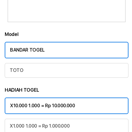
Model
BANDAR TOGEL
TOTO
HADIAH TOGEL
X10.000 1.000 = Rp 10.000.000
X1.000 1.000 = Rp 1.000.000